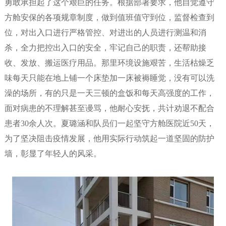
勇敢承担起了这个艰巨的任务。根据部署要求，他自觉遵守
方舱安保的各项规章制度，做到值班值守到位，监督检查到
位，对出入口进行严格管控、对进出的人员进行测温和消
杀，全力把控出入口的安全，牢记自己的职责，还帮助接
收、发放、搬运医疗用品。那里环境设施艰苦，生活枯燥乏
味每天只能在地上铺一个床垫加一床被褥睡觉，没有可以洗
澡的场所，有的只是一天三顿的盒饭和每天高强度的工作，
面对病患的不理解甚至谩骂，他耐心安抚，共计劝退不配合
患者30余人次。夏璐涵和队员们一起坚守方舱医院近50天，
为了坚决阻击疫情发展，他用实际行动筑起一道坚固的防护
墙，彰显了年轻人的风采。