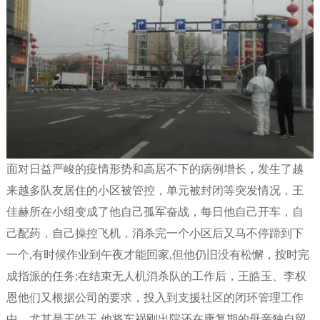
面对日益严峻的疫情形势和高居不下的病例增长，发生了越
来越多队友居住的小区被管控，单元被封闭等突发情况，王
佳赫所在小组变成了他自己孤军奋战，每日他自己开车，自
己配药，自己操控飞机，消杀完一个小区后又马不停蹄到下
一个,有时候作业到午夜才能回家,但他仍旧没有松懈，按时完
成指派的任务;在结束无人机消杀队的工作后，王皓玉、李权
恩他们又根据公司的要求，投入到支援社区的闭环管理工作
中。尤其是王皓玉,他将车祸刚出院还在康复期的母亲独自留