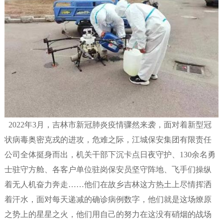
2022年3月，吉林市新冠肺炎疫情骤然来袭，面对着新型冠
状病毒奥密克戎的进攻，危难之际，江城保安集团有限责任
公司全体挺身而出，机关干部下沉卡点日夜守护、130余名勇
士驻守方舱、各客户单位驻岗保安员坚守阵地、飞手们操纵
着无人机奋力奔走……他们在故乡吉林这方热土上尽情挥洒
着汗水，面对每天递减的确诊病例数字，他们就是这场燎原
之势上的星星之火，他们用自己的努力在这没有硝烟的战场