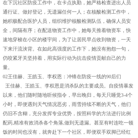
在下沉社区防疫工作中，在卡点执勤，她严格检查进出人员
通行证、做好登记，无遗漏任何一人；在核酸检测工作中，
她积极配合医护人员，组织维护核酸检测队伍，确保人员安
全，间隔有序；在配送物资工作中，她每天推着物资车，快
速地穿梭在小区的楼宇间，为了让居民早点收到物资，一天
下来汗流浃背。在如此高强度的工作下，她没有抱怨一句，
仍咬紧牙关坚持着，用实际行动为抗击疫情贡献自己的力
量。
02王佳赫、王皓玉、李权恩：冲锋在防疫一线的90后们
王佳赫、王皓玉、李权恩是消杀队的主要成员。自疫情暴发
以来，他们随时随地听候指令，早出晚归，每天只睡觉3-4个
小时，即便遇到天气情况恶劣，雨雪持续不断的天气，他们
仍旧不含糊，充分发挥专业优势，按照科学的方法进行比例
配药,精准有效消杀各个角落,做到无遗漏。甚至有时连吃一顿
饭的时间也没有，就奔赴下一个社区，即便双手双脚已经红