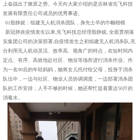
上奋战出了燎原之势。今天向大家介绍的是吉林省先飞科技
发展有限责任公司成员的优秀事迹。
01殷静妮：组建无人机消杀团队，身先士卒的巾帼楷模
新冠肺炎疫情发生以来,先飞科技总经理殷静妮, 全面贯彻落
实集团公司的决策部署,自疫情发生之初组建无人机消杀队,充
分利用无人机动灵活、效率高、视角广的特点，在短时间内
定点、有序、高效地赴社区、物业等场所进行消杀作业。作
为一名90后的年轻妈妈，她将女儿托付给父母，投身于消杀
队伍中，一边与社区、物业人员协调调度，一边部署消杀团
队的工作安排，人手不够的时候，她还帮忙提着重达50斤的
消毒水。